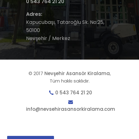
0 543 764 21 20
Adres:
Kapucubaşı, Tataroğlu Sk. No:25,
50100
Nevşehir / Merkez
© 2017
Nevşehir Asansör Kiralama
,
Tüm hakkı saklıdır.
0 543 764 21 20
info@nevsehirasansorkiralama.com