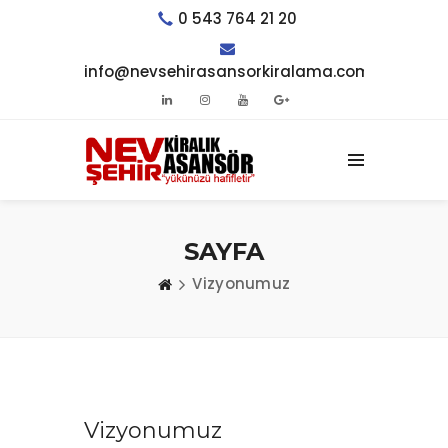
0 543 764 21 20
info@nevsehirasansorkiralama.com
SAYFA
Vizyonumuz
Vizyonumuz