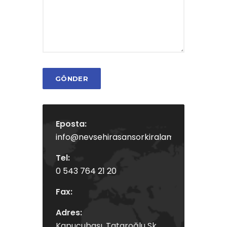
GÖNDER
Eposta:
info@nevsehirasansorkiralama.com
Tel:
0 543 764 21 20
Fax:
Adres:
Kapucubaşı, Tataroğlu Sk.