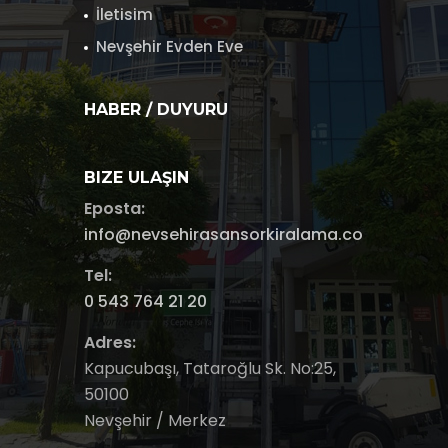
İletisim
Nevşehir Evden Eve
HABER / DUYURU
BIZE ULAŞIN
Eposta:
info@nevsehirasansorkiralama.com
Tel:
0 543 764 21 20
Adres:
Kapucubaşı, Tataroğlu Sk. No:25,
50100
Nevşehir / Merkez