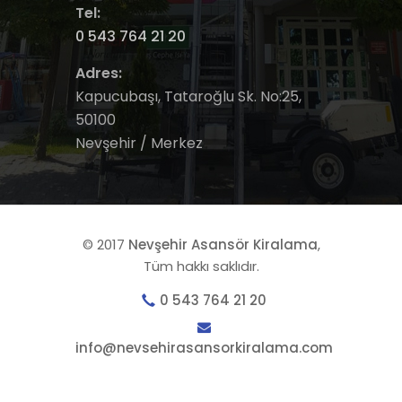
Tel:
0 543 764 21 20
Adres:
Kapucubaşı, Tataroğlu Sk. No:25,
50100
Nevşehir / Merkez
© 2017
Nevşehir Asansör Kiralama
,
Tüm hakkı saklıdır.
0 543 764 21 20
info@nevsehirasansorkiralama.com