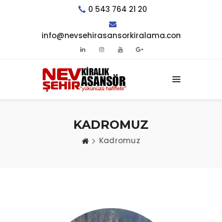
0 543 764 21 20
info@nevsehirasansorkiralama.com
KADROMUZ
Kadromuz